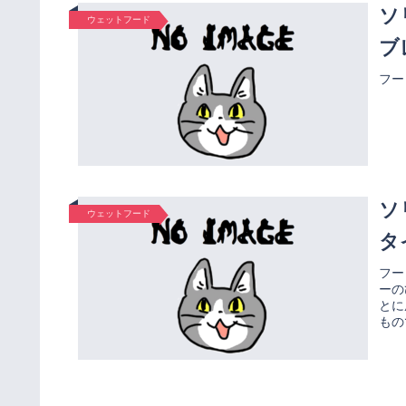
ソ
ウェットフード
ブ
フー
ソ
ウェットフード
タ
フー
ーの
とに
もの