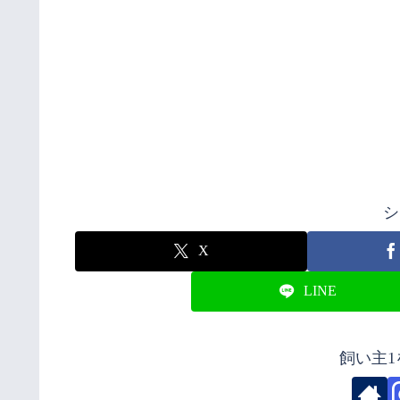
シ
X
LINE
飼い主