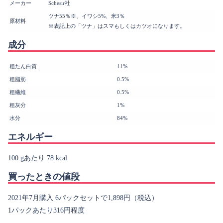
メーカー
Schesir社
ツナ55％※、イワシ5%、米3％
原材料
※表記上の「ツナ」はスマもしくはカツオになります。
成分
粗たん白質
11%
粗脂肪
0.5%
粗繊維
0.5%
粗灰分
1%
水分
84%
エネルギー
100 gあたり 78 kcal
買ったときの値段
2021年7月購入 6パックセットで1,898円（税込）
1パックあたり316円程度