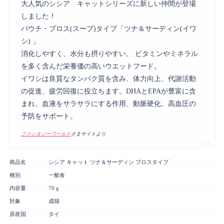
大人気のシシア キャットシリーズに新しい仲間が登場
しました！
パウチ・ブロス(スープ)タイプ「ツナ＆サーディン(イワ
シ) 」
消化しやすく、水分も摂りやすい。 ビタミンやミネラル
を多く含んだ栄養価の高いウエットフード。
イワシは良質なタンパク質を含み、体力向上、代謝活動
の促進、疲労回復に役立ちます。DHAとEPAが豊富に含
まれ、血液をサラサラにする作用、動脈硬化、高血圧の
予防をサポート。
ファンタジーワールド
さまサイトより
商品名
シシア キャット ツナ＆サーディン ブロスタイプ
種別
一般食
内容量
70 g
対象
成猫
原産国
タイ